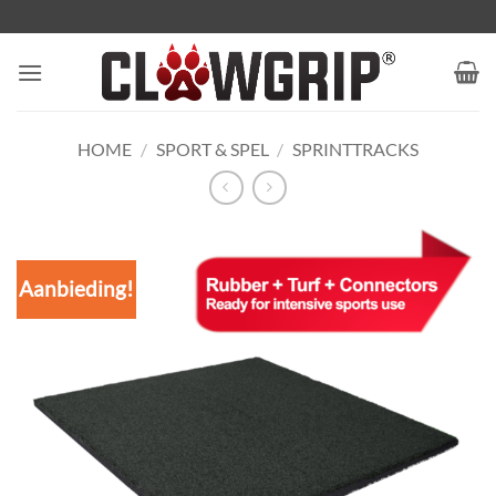
Ga
naar
inhoud
HOME
/
SPORT & SPEL
/
SPRINTTRACKS
Aanbieding!