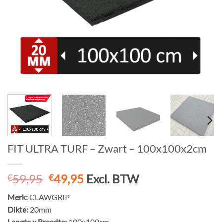
FIT ULTRA TURF – Zwart – 100x100x2cm
Oorspronkelijke
Huidige
59,95
49,95
Excl. BTW
€
€
prijs
prijs
Merk:
CLAWGRIP
was:
is:
Dikte:
20mm
€59,95.
€49,95.
Lengte x Breedte:
100x100cm