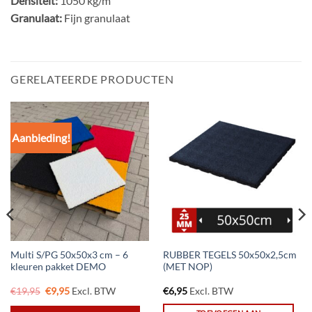
Densiteit:
1050 kg/m³
Granulaat:
Fijn granulaat
GERELATEERDE PRODUCTEN
Aanbieding!
Multi S/PG 50x50x3 cm – 6
RUBBER TEGELS 50x50x2,5cm
kleuren pakket DEMO
(MET NOP)
Oorspronkelijke
Huidige
€
19,95
€
9,95
Excl. BTW
€
6,95
Excl. BTW
prijs
prijs
was:
is: