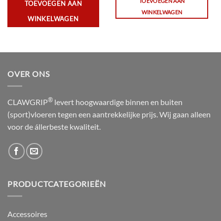
TOEVOEGEN AAN
TOEVOEGEN AAN
€19,95.
€9,95.
WINKELWAGEN
WINKELWAGEN
OVER ONS
®
CLAWGRIP
levert hoogwaardige binnen en buiten
(sport)vloeren tegen een aantrekkelijke prijs. Wij gaan alleen
voor de állerbeste kwaliteit.
PRODUCTCATEGORIEËN
Accessoires