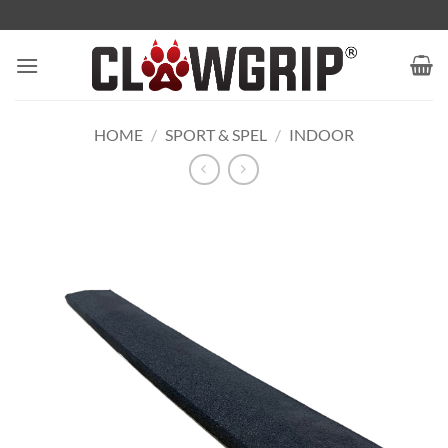
Ga
naar
inhoud
HOME
/
SPORT & SPEL
/
INDOOR