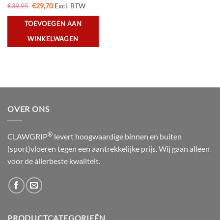
Oorspronkelijke
Huidige
€
39,95
€
29,70
Excl. BTW
prijs
prijs
was:
is:
TOEVOEGEN AAN
€39,95.
€29,70.
WINKELWAGEN
OVER ONS
®
CLAWGRIP
levert hoogwaardige binnen en buiten
(sport)vloeren tegen een aantrekkelijke prijs. Wij gaan alleen
voor de állerbeste kwaliteit.
PRODUCTCATEGORIEËN