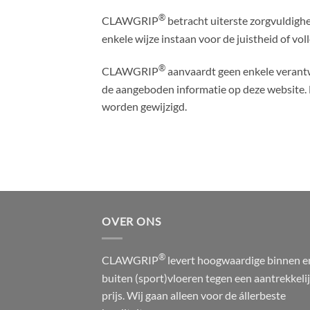
®
CLAWGRIP
betracht uiterste zorgvuldighe
enkele wijze instaan voor de juistheid of vol
®
CLAWGRIP
aanvaardt geen enkele verantw
de aangeboden informatie op deze website.
worden gewijzigd.
OVER ONS
®
CLAWGRIP
levert hoogwaardige binnen e
buiten (sport)vloeren tegen een aantrekkeli
prijs. Wij gaan alleen voor de állerbeste