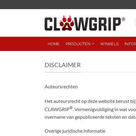
Ga
naar
inhoud
Z
n
HOME
PRODUCTEN
WINKELS
INFO
DISCLAIMER
Auteursrechten
Het auteursrecht op deze website berust 
®
CLAWGRIP
. Vermenigvuldiging in wat vo
overname van gepubliceerde teksten en dat
Overige juridische informatie