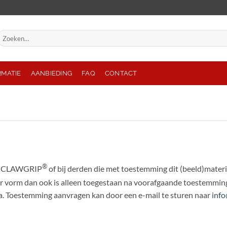
oeken
aar:
RMATIE
AANBIEDING
FAQ
CONTACT
®
bij CLAWGRIP
of bij derden die met toestemming dit (beeld)mater
or vorm dan ook is alleen toegestaan na voorafgaande toestemming
a. Toestemming aanvragen kan door een e-mail te sturen naar
info