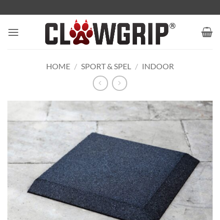
Ga
naar
inhoud
HOME
/
SPORT & SPEL
/
INDOOR