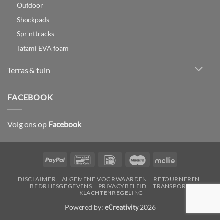
Outdoor
Shockpads
Sprinttracks
Tatami EVA foam
Terras & tuin
FACEBOOK
Volg ons op
Facebook
PayPal
Bancontact
IDeal
Maestro
Mollie
DISCLAIMER
ALGEMENE VOORWAARDEN
RETOURNEREN
BEDRIJFSGEGEVENS
PRIVACYBELEID
TRANSPORT
KLACHTENREGELING
Powered by:
eCreativity
2026