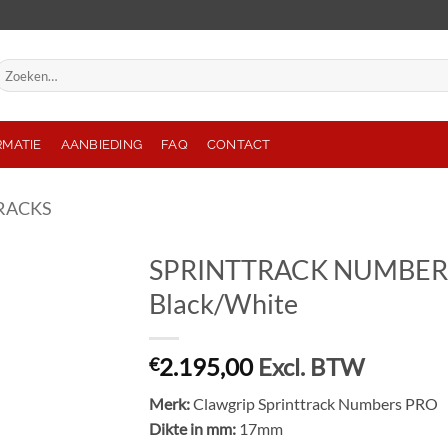
oeken
aar:
RMATIE
AANBIEDING
FAQ
CONTACT
RACKS
SPRINTTRACK NUMBERS
Black/White
€
2.195,00
Excl. BTW
Merk:
Clawgrip Sprinttrack Numbers PRO
Dikte in mm:
17mm