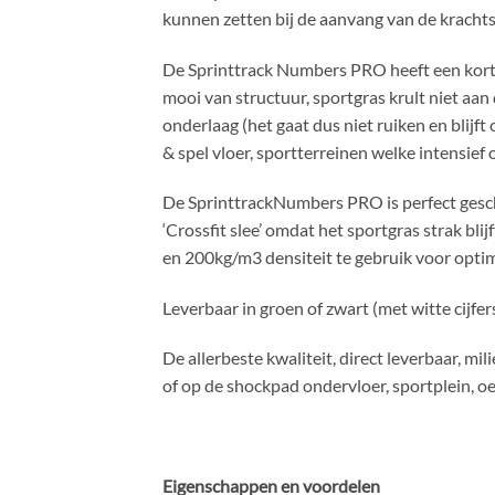
kunnen zetten bij de aanvang van de krachts
De Sprinttrack Numbers PRO heeft een korte g
mooi van structuur, sportgras krult niet aa
onderlaag (het gaat dus niet ruiken en blijft 
& spel vloer, sportterreinen welke intensief
De SprinttrackNumbers PRO is perfect geschi
‘Crossfit slee’ omdat het sportgras strak b
en 200kg/m3 densiteit te gebruik voor optim
Leverbaar in groen of zwart (met witte cijfers
De allerbeste kwaliteit, direct leverbaar, m
of op de shockpad ondervloer, sportplein, oe
Eigenschappen en voordelen