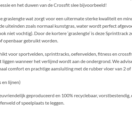
essie en het duwen van de Crossfit slee bijvoorbeeld!
raslengte wat zorgt voor een uitermate sterke kwaliteit en minder 
n de uiteinden zoals normaal kunstgras, water wordt perfect afgev
ook niet vochtig). Door de kortere ‘graslengte’ is deze Sprinttrack z
 of openbaar gebruikt worden.
kt voor sportvelden, sprinttracks, oefenvelden, fitness en crossfi
lijft liggen wanneer het verlijmd wordt aan de ondergrond. We ad
aal comfort en prachtige aansluiting met de rubber vloer van 2 of
 en lijnen)
ilieuvriendelijk geproduceerd en 100% recyclebaar, vorstbestendig
fenveld of speelplaats te leggen.