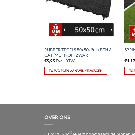
RUBBER TEGELS 50x50x3cm PEN &
m
SPRI
GAT (MET NOP) ZWART
€
9,95
Excl. BTW
€
1.1
WINKELWAGEN
TOEVOEGEN AAN WINKELWAGEN
TO
OVER ONS
®
CLAWGRIP
levert hoogwaardige binnen e