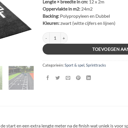
Lengte × breedte in cm:
12 x 2m
Oppervlakte in m2:
24m2
Backing:
Polypropyleen en Dubbel
Kleuren:
zwart (witte cijfers en lijnen)
SPRINTTRACK NUMBERS PRO 12x2m - Black/Wh
TOEVOEGEN AA
Categorieën:
Sport & spel
,
Sprinttracks
e start en een extra lengte meter na de finish wat uniek is voor sp