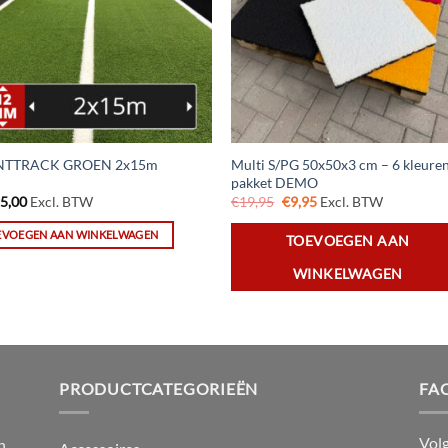
Multi S/PG 50x50x3 cm – 6 kleure
NTTRACK GROEN 2x15m
pakket DEMO
Oorspronkelijke
Huidige
95,00
Excl. BTW
€
19,95
€
9,95
Excl. BTW
prijs
prijs
was:
is:
EVOEGEN AAN WINKELWAGEN
TOEVOEGEN AAN
€19,95.
€9,95.
WINKELWAGEN
PRODUCTCATEGORIEËN
FA
Vol
n