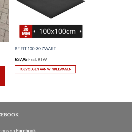
n
BE FIT 100-30 ZWART
€
37,95
Excl. BTW
TOEVOEGEN AAN WINKELWAGEN
CEBOOK
g ons op
Facebook