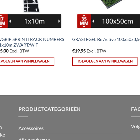
GRIP SPRINTTRACK NUMBERS
GRASTEGEL Be Active 100x50x3,
1x10m ZWART/WIT
95,00
Excl. BTW
€
19,95
Excl. BTW
EVOEGEN AAN WINKELWAGEN
TOEVOEGEN AAN WINKELWAGEN
PRODUCTCATEGORIEËN
FA
Vol
n
Accessoires
jke
Alle producten