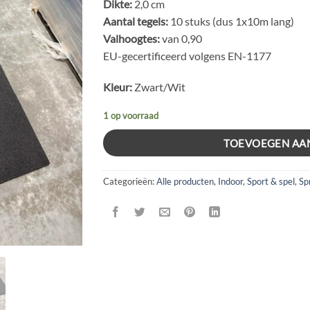
Dikte:
2,0 cm
Aantal tegels:
10 stuks (dus 1x10m lang)
Valhoogtes:
van 0,90
EU-gecertificeerd volgens EN-1177
Kleur:
Zwart/Wit
1 op voorraad
TOEVOEGEN AA
Categorieën:
Alle producten
,
Indoor
,
Sport & spel
,
Sp