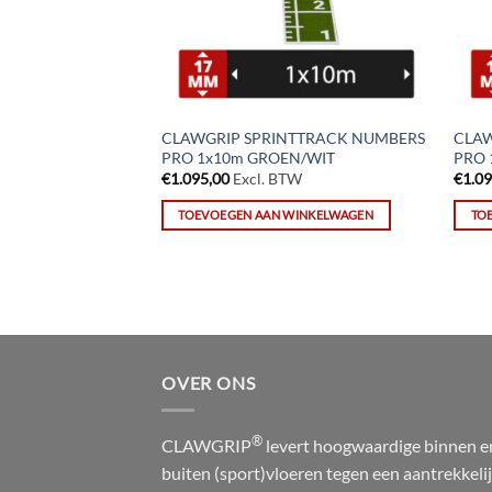
CLAWGRIP SPRINTTRACK NUMBERS
CLAW
PRO 1x10m GROEN/WIT
PRO 
€
1.095,00
Excl. BTW
€
1.0
WINKELWAGEN
TOEVOEGEN AAN WINKELWAGEN
TO
OVER ONS
®
CLAWGRIP
levert hoogwaardige binnen e
buiten (sport)vloeren tegen een aantrekkeli