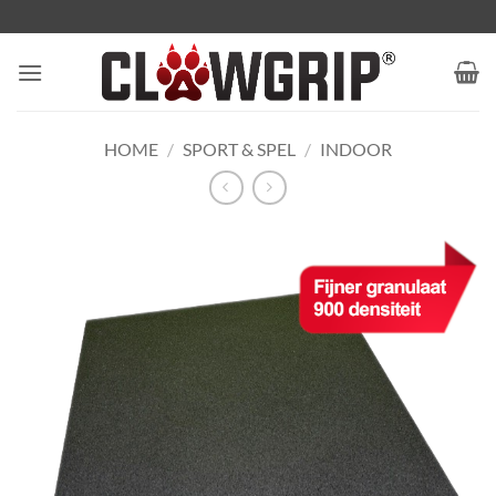
Ga
naar
inhoud
HOME
/
SPORT & SPEL
/
INDOOR